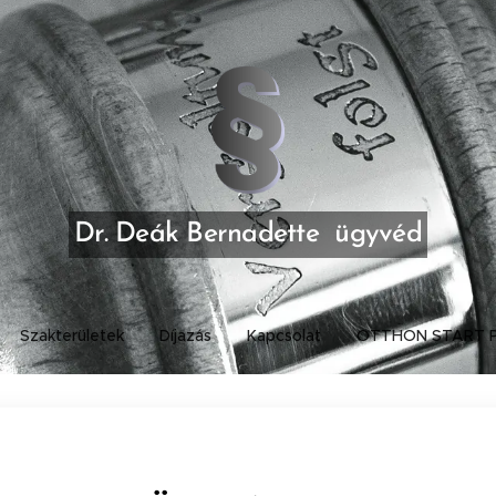
Dr. Deák Bernadette ügyvéd
Szakterületek
Díjazás
Kapcsolat
OTTHON START P