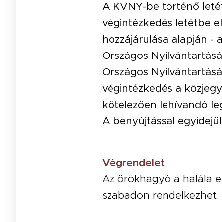
A KVNY-be történő letétb
végintézkedés letétbe e
hozzájárulása alapján -
Országos Nyilvántartásár
Országos Nyilvántartásá
végintézkedés a közjegyz
kötelezően lehívandó le
A benyújtással egyidejűleg
Végrendelet
Az örökhagyó a halála e
szabadon rendelkezhet. 