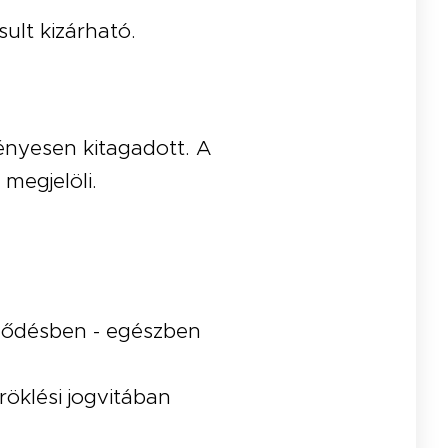
ult kizárható.
ényesen kitagadott. A
megjelöli.
erződésben - egészben
röklési jogvitában