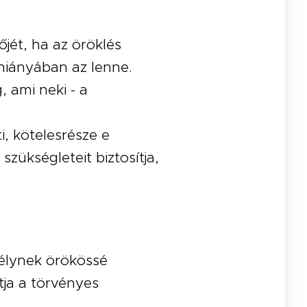
őjét, ha az öröklés
hiányában az lenne.
 ami neki - a
i, kötelesrésze e
zükségleteit biztosítja,
élynek örökössé
tja a törvényes