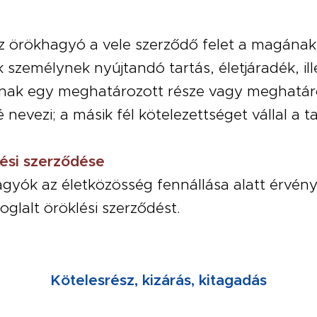
z örökhagyó a vele szerződő felet a magának,
személynek nyújtandó tartás, életjáradék, il
nnak egy meghatározott része vagy meghatá
nevezi; a másik fél kötelezettséget vállal a tar
ési szerződése
gyók az életközösség fennállása alatt érvén
glalt öröklési szerződést.
Kötelesrész, kizárás, kitagadás