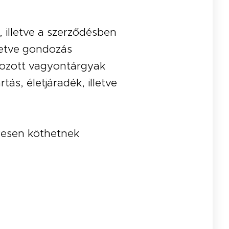
 illetve a szerződésben
letve gondozás
rozott vagyontárgyak
tás, életjáradék, illetve
yesen köthetnek