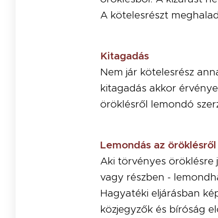
A kötelesrészt meghaladó
Kitagadás
Nem jár kötelesrész ann
kitagadás akkor érvényes
öröklésről lemondó sze
Lemondás az öröklésről
Aki törvényes öröklésre 
vagy részben - lemondha
Hagyatéki eljárásban kép
közjegyzők és bíróság elő