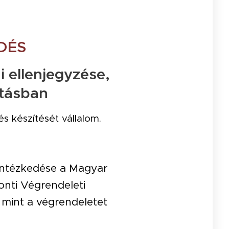
DÉS
i ellenjegyzése,
rtásban
s készítését vállalom.
gintézkedése a Magyar
onti Végrendeleti
 mint a végrendeletet