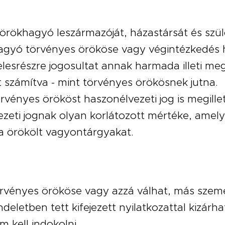
z örökhagyó leszármazóját, házastársát és szül
agyó törvényes örököse vagy végintézkedés 
lesrészre jogosultat annak harmada illeti meg,
nt számítva - mint törvényes örökösnek jutna.
rvényes örököst haszonélvezeti jog is megillet
zeti jognak olyan korlátozott mértéke, amely s
la örökölt vagyontárgyakat.
örvényes örököse vagy azzá válhat, más szem
eletben tett kifejezett nyilatkozattal kizárha
m kell indokolni.