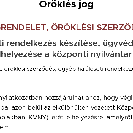
Öröklés jog
RENDELET, ÖRÖKLÉSI SZERZŐ
i rendelkezés készítése, ügyvéd
lhelyezése a központi nyilvánta
 öröklési szerződés, egyéb haláleseti rendelkezé
 nyilatkozatban hozzájárulhat ahoz, hogy vé
ba, azon belül az elkülönülten vezetett Közp
bbiakban: KVNY) letéti elhelyezésre, amelyről
dem.