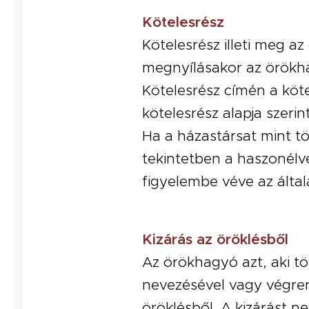
Kötelesrész
Kötelesrész illeti meg a
megnyílásakor az örökh
Kötelesrész címén a köte
kötelesrész alapja szeri
Ha a házastársat mint tö
tekintetben a haszonélve
figyelembe véve az álta
Kizárás az öröklésből
Az örökhagyó azt, aki t
nevezésével vagy végrend
öröklésből. A kizárást ne