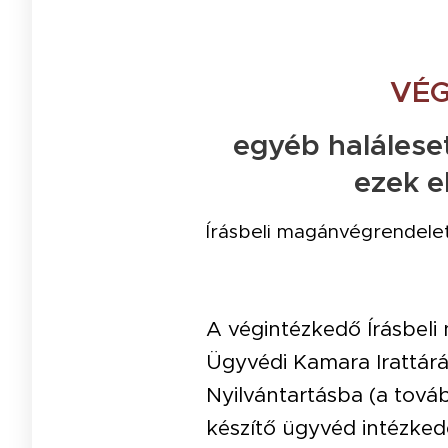
VÉG
egyéb haláleset
ezek e
Írásbeli magánvégrendelet,
A végintézkedő Írásbeli
Ügyvédi Kamara Irattárá
Nyilvántartásba (a tová
készítő ügyvéd intézke