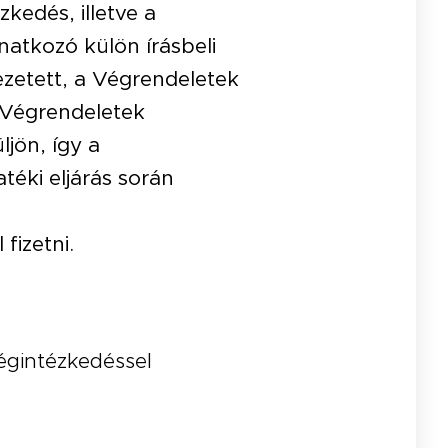
kedés, illetve a
natkozó külön írásbeli
ezetett, a Végrendeletek
i Végrendeletek
jön, így a
téki eljárás során
fizetni.
égintézkedéssel