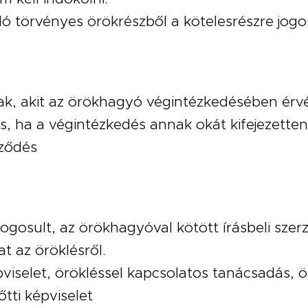
 törvényes örökrészből a kötelesrészre jogos
ak, akit az örökhagyó végintézkedésében érv
, ha a végintézkedés annak okát kifejezetten 
rződés
jogosult, az örökhagyóval kötött írásbeli sz
t az öröklésről.
viselet, örökléssel kapcsolatos tanácsadás, ö
tti képviselet