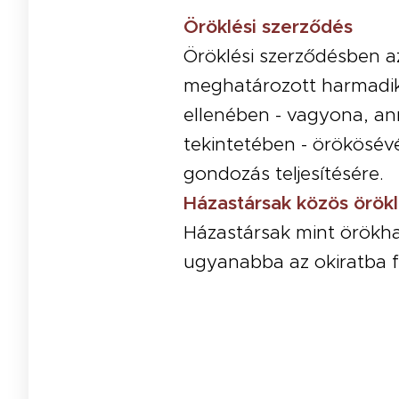
Öröklési szerződés
Öröklési szerződésben a
meghatározott harmadik 
ellenében - vagyona, a
tekintetében - örökösévé 
gondozás teljesítésére.
Házastársak közös örökl
Házastársak mint örökha
ugyanabba az okiratba fo