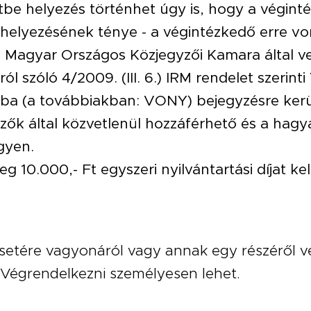
e helyezés történhet úgy is, hogy a végintéz
lhelyezésének ténye - a végintézkedő erre vo
 a Magyar Országos Közjegyzői Kamara által v
ól szóló 4/2009. (III. 6.) IRM rendelet szerint
ba (a továbbiakban: VONY) bejegyzésre kerül
ők által közvetlenül hozzáférhető és a hagya
gyen.
 10.000,- Ft egyszeri nyilvántartási díjat kell 
setére vagyonáról vagy annak egy részéről v
Végrendelkezni személyesen lehet.